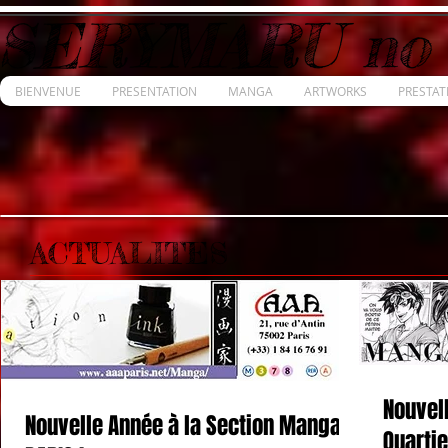
SERYMARU no
BIENVENUE
PRESENTATION
MANGA
ARTWORKS
PRESTAT
ACTUALITES
Nouvell
Nouvelle Année à la Section Manga,
Quartie